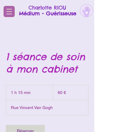
Charlotte RIOU
Médium - Guérisseuse
1 séance de soin
à mon cabinet
60
euros
1 h 15 min
1
60 €
1
5
Rue Vincent Van Gogh
m
i
n
Réserver